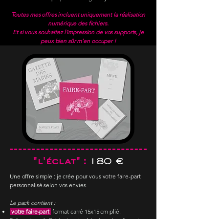
Toutes mes offres incluent uniquement la réalisation
numérique des fichiers.
Et si vous souhaitez l’impression de vos supports, je
peux bien sûr m’en occuper !
"l'éclat" :
180 €
Une offre simple : je crée pour vous
votre faire-part
personnalisé s
elon vos envies.
Le pack contient :
votre faire-part
format carré 15x15 cm plié.