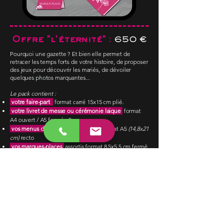
Offre "l'éternité"
:
650 €
Pourquoi une gazette ? Et bien elle permet de
retracer les temps forts de votre histoire, de proposer
des jeux pour découvrir les mariés, de dévoiler
quelques photos marquantes...
Le pack contient :
votre faire-part
format carré 15x15 cm plié.
votre livret de messe ou cérémonie laique
format
A4 ouvert / A5 fermé - 8 pages
vos menus de table
personnalisés format A5
(14,8x21
cm)
recto
vos marques-places
assortis format 8,5x5,5 cm fermé
- 11x8,5 cm ouvert
votre gazette des mariés
réalisée
selon un modèle
prédéfini A3 ouvert/A4fermé - 4 pages
Harmonisation graphique de tous les supports
Préparation des fichiers pour impression
Jusqu’à 3 retours de corrections par support