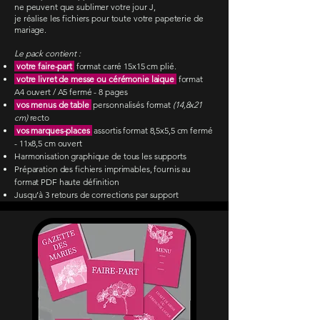
ne peuvent que sublimer votre jour J,
je réalise les fichiers pour toute votre papeterie de
mariage.
Le pack contient :
votre faire-part
format carré 15x15 cm plié.
votre livret de messe ou cérémonie laique
format
A4 ouvert / A5 fermé - 8 pages
vos menus de table
personnalisés format
(14,8x21
cm)
recto
vos marques-places
assortis format 8,5x5,5 cm fermé
- 11x8,5 cm ouvert
Harmonisation graphique de tous les supports
Préparation des fichiers imprimables, fournis au
format PDF haute définition
Jusqu’à 3 retours de corrections par support