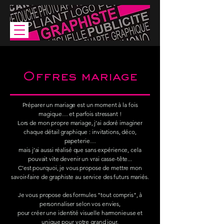
Offres mariage
​Préparer un mariage est un moment à la fois
magique… et parfois stressant !
Lors de mon propre mariage, j’ai adoré imaginer
chaque détail graphique : invitations, déco,
papeterie…
mais j’ai aussi réalisé que sans expérience, cela
pouvait vite devenir un vrai casse-tête...​
C’est pourquoi, je vous propose de mettre mon
savoir-faire de graphiste au service des futurs mariés.
Je vous propose des formules "tout compris", à
personnaliser selon vos envies,
pour créer une identité visuelle harmonieuse et
unique pour votre grand jour.