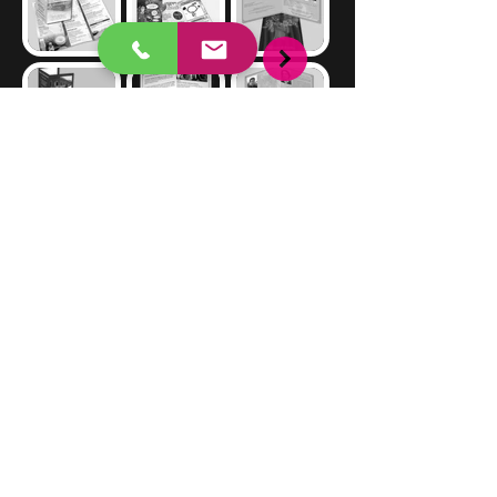
Demander un devis
Déborah REISS EI -
Graphiste
11 rue d'Oslo - 67210 OBERNAI
06 72 21 53 14
deborah.reiss@orange.fr
Politique de confidentialité
Mentions légales
© 2025 by Deborah REISS EI Powered and secured by
Wix